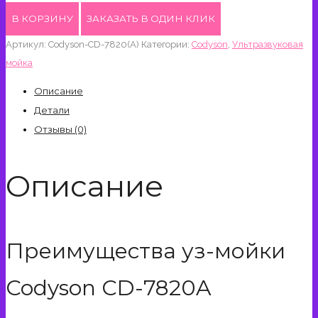
товара
В КОРЗИНУ
ЗАКАЗАТЬ В ОДИН КЛИК
Ультразвуковая
Артикул:
Codyson-CD-7820(A)
Категории:
Codyson
,
Ультразвуковая
ванна
мойка
Codyson
CD-
Описание
7820A
Детали
0,75л
Отзывы (0)
50
Вт
Описание
46
кГц
Преимущества уз-мойки
Codyson CD-7820A