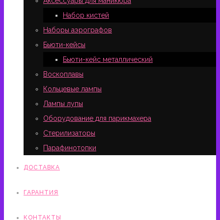
Аксессуары для маникюра
Набор кистей
Наборы аэрографов
Бьюти-кейсы
Бьюти-кейс металлический
Воскоплавы
Кольцевые лампы
Лампы лупы
Оборудование для парикмахера
Стерилизаторы
Парафинотопки
ДОСТАВКА
ГАРАНТИЯ
КОНТАКТЫ