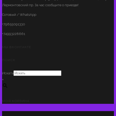
Лермонтовский пр. За час сообщите о приезде!
Сотовый / WhatsApp
+79855091330
+74993228661
МЫ ВКОНТАКТЕ
ПОИСК
Искать
×
МОЯ КОРЗИНА