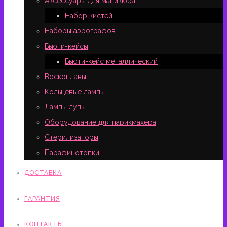
Аксессуары для маникюра
Набор кистей
Наборы аэрографов
Бьюти-кейсы
Бьюти-кейс металлический
Воскоплавы
Кольцевые лампы
Лампы лупы
Оборудование для парикмахера
Стерилизаторы
Парафинотопки
ДОСТАВКА
ГАРАНТИЯ
КОНТАКТЫ