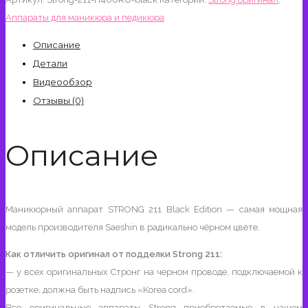
211/H400RU
Аппараты для маникюра и педикюра
Black
Edition
Описание
без
Детали
педали
Видеообзор
Оригинал
Отзывы (0)
Описание
Маникюрный аппарат STRONG 211 Black Edition — самая мощная
модель производителя Saeshin в радикально чёрном цвете.
Как отличить оригинал от подделки Strong 211:
— у всех оригинальных Стронг на черном проводе, подключаемой к
розетке, должна быть надпись «Korea cord».
Все оригинальные аппараты Strong приобретаемые в нашем