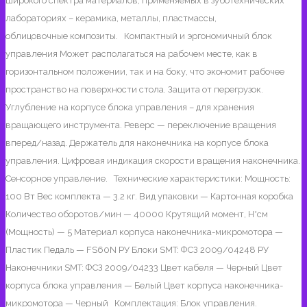
широкого спектра материалов, применяемых в зуботехнических
педаль
лабораториях – керамика, металлы, пластмассы,
FS60N
облицовочные композиты. Компактный и эргономичный блок
|
управления Может располагаться на рабочем месте, как в
Saeyang
горизонтальном положении, так и на боку, что экономит рабочее
Microtech
пространство на поверхности стола. Защита от перегрузок.
(Ю.
Углубление на корпусе блока управления – для хранения
Корея)
вращающего инструмента. Реверс — переключение вращения
вперед/назад. Держатель для наконечника на корпусе блока
управления. Цифровая индикация скорости вращения наконечника.
Сенсорное управление. Технические характеристики: Мощность:
100 Вт Вес комплекта — 3.2 кг. Вид упаковки — Картонная коробка
Количество оборотов/мин — 40000 Крутящий момент, Н*см
(Мощность) — 5 Материал корпуса наконечника-микромотора —
Пластик Педаль — FS60N РУ Блоки SMT: ФСЗ 2009/04248 РУ
Наконечники SMT: ФСЗ 2009/04233 Цвет кабеля — Черный Цвет
корпуса блока управления — Белый Цвет корпуса наконечника-
микромотора — Черный Комплектация: Блок управления.