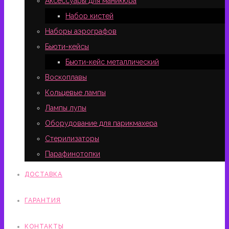
Аксессуары для маникюра
Набор кистей
Наборы аэрографов
Бьюти-кейсы
Бьюти-кейс металлический
Воскоплавы
Кольцевые лампы
Лампы лупы
Оборудование для парикмахера
Стерилизаторы
Парафинотопки
ДОСТАВКА
ГАРАНТИЯ
КОНТАКТЫ