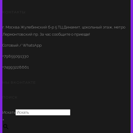
КОНТАКТЫ
г. Москва Жулебинский б-р 5 ТЦ Динамит, цокольный этаж, метро
Лермонтовский пр. За час сообщите о приезде!
Сотовый / WhatsApp
+79855091330
+74993228661
МЫ ВКОНТАКТЕ
ПОИСК
Искать
×