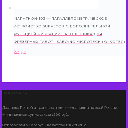
MARATHON-103 — ПАРАЛЛЕЛОМЕТРИЧЕСКОЕ
УСТРОЙСТВО SURVEYOR С ДОПОЛНИТЕЛЬНОЙ
ФУНКЦИЕЙ ФИКСАЦИИ НАКОНЕЧНИКА ДЛЯ
ФРЕЗЕРНЫХ РАБОТ | SAEYANG MICROTECH (Ю. КОРЕЯ)
₽
21,751
ЛАКИТОРИЯ
Доставка Почтой и транспортными компаниями по всей России.
Минимальная сумма заказа 1200 руб.
Отправляем в Беларусь, Казахстан и Киргизию.