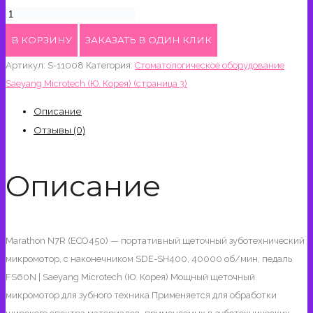
Количество
товара
В КОРЗИНУ
ЗАКАЗАТЬ В ОДИН КЛИК
Marathon
Артикул:
S-11008
Категория:
Стоматологическое оборудование
N7R
Saeyang Microtech (Ю. Корея) (страница 3)
(ECO450)
-
Описание
портативный
Отзывы (0)
щеточный
зуботехнический
Описание
микромотор,
с
наконечником
SDE-
Marathon N7R (ECO450) — портативный щеточный зуботехнический
SH400,
микромотор, с наконечником SDE-SH400, 40000 об/мин, педаль
40000
FS60N | Saeyang Microtech (Ю. Корея) Мощный щеточный
об/
микромотор для зубного техника Применяется для обработки
мин,