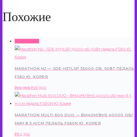
Похожие
Распродажа!
MARATHON N2 — SDE-H37LSP 35000 ОБ. 50ВТ ПЕДАЛЬ
FS60 Ю. КОРЕЯ
Первоначальная
Текущая
₽
20,300
₽
18,990
цена
цена:
составляла
₽18,990.
₽20,300.
MARATHON MULTI 600 DUO — BM40M/BHS 40000 ОБ/
МИН 8.5 Н/СМ ПЕДАЛЬ FS60N Ю. КОРЕЯ
₽
64,350