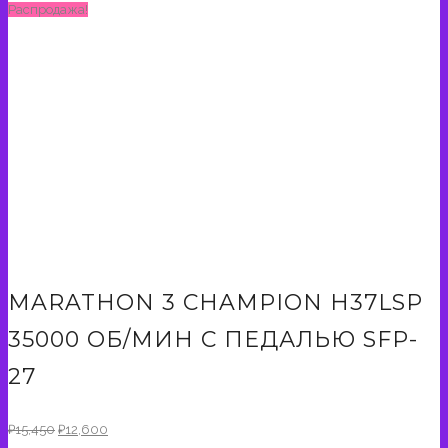
Распродажа!
MARATHON 3 CHAMPION H37LSP
35000 ОБ/МИН С ПЕДАЛЬЮ SFP-
27
Первоначальная
Текущая
₽
15,450
₽
12,600