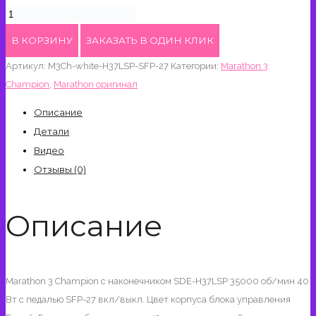
цена
цена:
Количество
составляла
₽12,600.
товара
В КОРЗИНУ
ЗАКАЗАТЬ В ОДИН КЛИК
₽15,450.
Marathon
Артикул:
M3Ch-white-H37LSP-SFP-27
Категории:
Marathon 3
3
Champion
,
Marathon оригинал
Champion
H37LSP
Описание
35000
Детали
об/
Видео
мин
Отзывы (0)
с
педалью
Описание
SFP-
27
Marathon 3 Champion с наконечником SDE-H37LSP 35000 об/мин 40
Вт с педалью SFP-27 вкл/выкл. Цвет корпуса блока управления