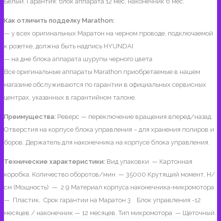
Белый. Гарантия: блок аппарата 12 мес, наконечник 6 мес.
Как отличить подделку Marathon:
— у всех оригинальных Маратон на черном проводе, подключаемой
к розетке, должна быть надпись HYUNDAI
— на дне блока аппарата шурупы черного цвета
Все оригинальные аппараты Marathon приобретаемые в нашем
магазине обслуживаются по гарантии в официальных сервисных
центрах, указанных в гарантийном талоне.
Преимущества:
Реверс — переключение вращения вперед/назад.
Отверстия на корпусе блока управления – для хранения полиров и
боров. Держатель для наконечника на корпусе блока управления.
Технические характеристики:
Вид упаковки — Картонная
коробка. Количество оборотов/мин — 35000 Крутящий момент, Н/
см (Мощность) — 2.9 Материал корпуса наконечника-микромотора
— Пластик, Срок гарантии на Маратон 3 Блок управления -12
месяцев / наконечник — 12 месяцев. Тип микромотора — Щеточный.