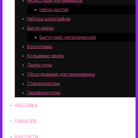
Аксессуары для маникюра
Набор кистей
Наборы аэрографов
Бьюти-кейсы
Бьюти-кейс металлический
Воскоплавы
Кольцевые лампы
Лампы лупы
Оборудование для парикмахера
Стерилизаторы
Парафинотопки
ДОСТАВКА
ГАРАНТИЯ
КОНТАКТЫ