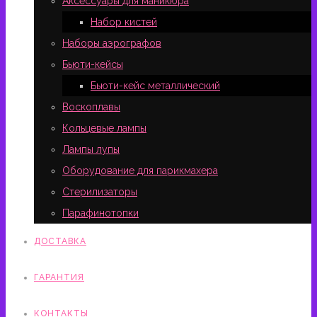
Аксессуары для маникюра
Набор кистей
Наборы аэрографов
Бьюти-кейсы
Бьюти-кейс металлический
Воскоплавы
Кольцевые лампы
Лампы лупы
Оборудование для парикмахера
Стерилизаторы
Парафинотопки
ДОСТАВКА
ГАРАНТИЯ
КОНТАКТЫ