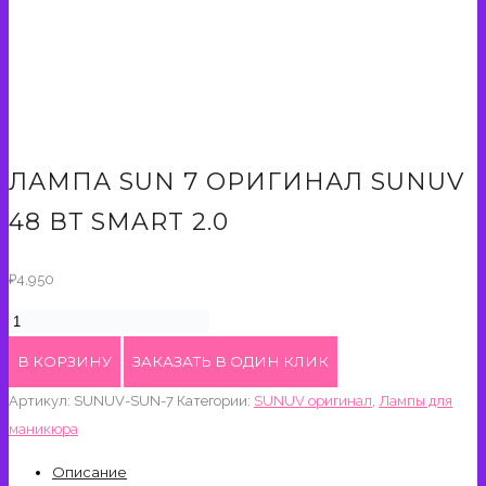
ЛАМПА SUN 7 ОРИГИНАЛ SUNUV
48 ВТ SMART 2.0
₽
4,950
Количество
товара
В КОРЗИНУ
ЗАКАЗАТЬ В ОДИН КЛИК
Лампа
Артикул:
SUNUV-SUN-7
Категории:
SUNUV оригинал
,
Лампы для
Sun
маникюра
7
оригинал
Описание