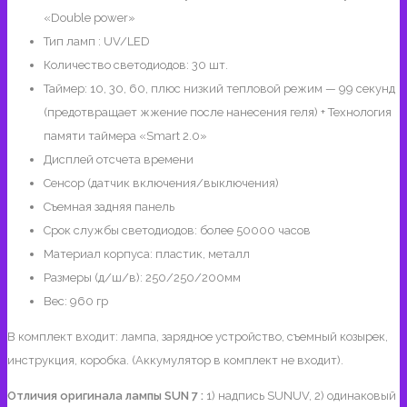
«Double power»
Тип ламп : UV/LED
Количество светодиодов: 30 шт.
Таймер: 10, 30, 60, плюс низкий тепловой режим — 99 секунд
(предотвращает жжение после нанесения геля) + Технология
памяти таймера «Smart 2.0»
Дисплей отсчета времени
Сенсор (датчик включения/выключения)
Съемная задняя панель
Срок службы светодиодов: более 50000 часов
Материал корпуса: пластик, металл
Размеры (д/ш/в): 250/250/200мм
Вес: 960 гр
В комплект входит: лампа, зарядное устройство, съемный козырек,
инструкция, коробка. (Аккумулятор в комплект не входит).
Отличия оригинала лампы SUN 7 :
1) надпись SUNUV, 2) одинаковый