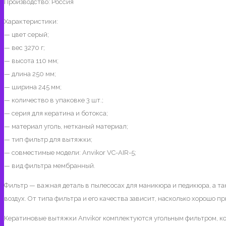
Производство: Россия
Характеристики:
— цвет с
ерый;
— вес
3270 г;
— высота
110 мм;
— длина
250 мм;
— ширина
245 мм;
— количество в упаковке
3 шт.;
— серия д
ля кератина и ботокса;
— материал у
голь, нетканый материал;
— тип ф
ильтр для вытяжки;
— совместимые модели:
Anvikor VC-AIR-5;
— вид фильтра м
ембранный.
Фильтр — важная деталь в пылесосах для маникюра и педикюра, а т
воздух. От типа фильтра и его качества зависит, насколько хорошо 
Кератиновые вытяжки Anvikor комплектуются угольным фильтром, ко