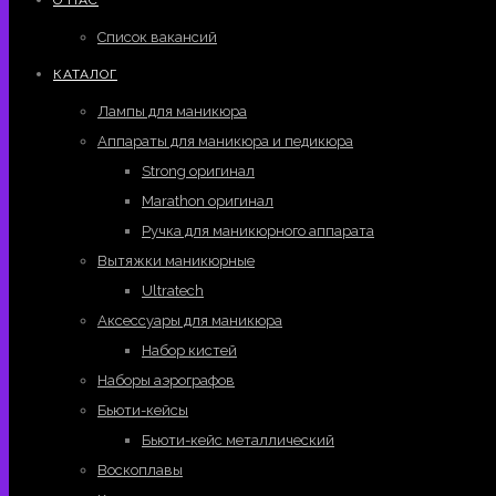
Список вакансий
КАТАЛОГ
Лампы для маникюра
Аппараты для маникюра и педикюра
Strong оригинал
Marathon оригинал
Ручка для маникюрного аппарата
Вытяжки маникюрные
Ultratech
Аксессуары для маникюра
Набор кистей
Наборы аэрографов
Бьюти-кейсы
Бьюти-кейс металлический
Воскоплавы