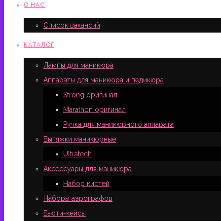
О НАС
Список вакансий
КАТАЛОГ
Лампы для маникюра
Аппараты для маникюра и педикюра
Strong оригинал
Marathon оригинал
Ручка для маникюрного аппарата
Вытяжки маникюрные
Ultratech
Аксессуары для маникюра
Набор кистей
Наборы аэрографов
Бьюти-кейсы