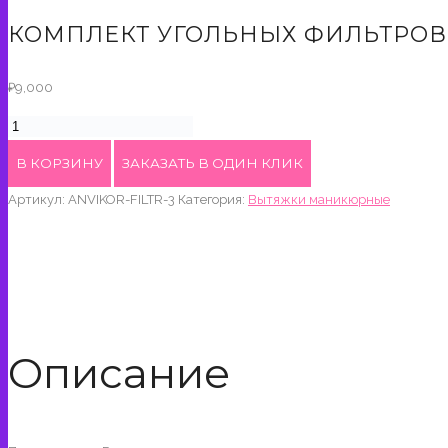
КОМПЛЕКТ УГОЛЬНЫХ ФИЛЬТРОВ 
₽
9,000
Количество
товара
В КОРЗИНУ
ЗАКАЗАТЬ В ОДИН КЛИК
Комплект
Артикул:
ANVIKOR-FILTR-3
Категория:
Вытяжки маникюрные
угольных
фильтров
(3
шт)
Описание