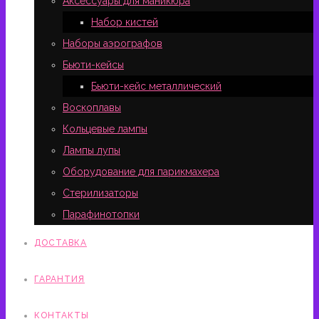
Аксессуары для маникюра
Набор кистей
Наборы аэрографов
Бьюти-кейсы
Бьюти-кейс металлический
Воскоплавы
Кольцевые лампы
Лампы лупы
Оборудование для парикмахера
Стерилизаторы
Парафинотопки
ДОСТАВКА
ГАРАНТИЯ
КОНТАКТЫ