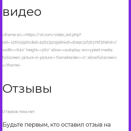
видео
<iframe src=»https://vk.com/video_ext.php?
oid=-128055980&id=456239259&hash=dce9c31f36378f36&hd=1″
width=»640″ height=»360″ allow=»autoplay; encrypted-media;
fullscreen; picture-in-picture;» frameborder=»0″ allowfullscreen>
</iframe>
Отзывы
Отзывов пока нет.
Будьте первым, кто оставил отзыв на