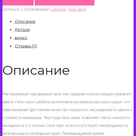
Гель-
Артикул:
L-23
Категории:
Lakitoria
,
Гель лаки
лак
Lakitoria,
Описание
Розовый
Детали
10
видео
мл
Отзывы (0)
№23
Описание
Растворимый трехфазный гель-лак средней консистенции розового
цвета. Гель-лаки Lakitoria выполнены из первоклассного сырья, что
обеспечивает достойное качество покрытия, насыщенность цвета и
стойкость маникюра. Текстура гель-лака позволяет легко наносить
материал в 1-2 тонких слоя, при этом отсутствует необходимость
запечатывать свободный край. Рекомендуемое время