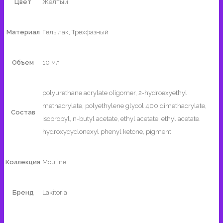
Цвет
Желтый
Материал
Гель лак, Трехфазный
Объем
10 мл
polyurethane acrylate oligomer, 2-hydroexyethyl
methacrylate, polyethylene glycol 400 dimethacrylate,
Состав
isopropyl, n-butyl acetate, ethyl acetate, ethyl acetate.
hydroxycyclonexyl phenyl ketone, pigment
Коллекция
Mouline
Бренд
Lakitoria