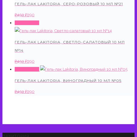
ГЕЛЬ-ЛАК LAKITORIA, СЕРО-РОЗОВЫЙ 10 МЛ №21
Первоначальная
Текущая
₽
450
₽
290
цена
цена:
Распродажа!
составляла
₽290.
₽450.
ГЕЛЬ-ЛАК LAKITORIA, СВЕТЛО-САЛАТОВЫЙ 10 МЛ
№14
Первоначальная
Текущая
₽
450
₽
290
цена
цена:
Распродажа!
составляла
₽290.
ГЕЛЬ-ЛАК LAKITORIA, ВИНОГРАДНЫЙ 10 МЛ №05
₽450.
Первоначальная
Текущая
₽
450
₽
290
цена
цена:
составляла
₽290.
₽450.
ЛАКИТОРИЯ