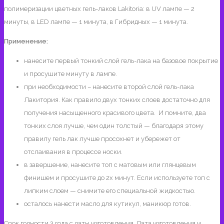
полимеризации цветных гель-лаков Lakitoria: в UV лампе — 2
минуты, в LED лампе — 1 минута, в Гибридных — 1 минута.
Применение:
нанесите первый тонкий слой гель-лака на базовое покрытие
и просушите минуту в лампе.
при необходимости – нанесите второй слой гель-лака
Лакитория. Как правило двух тонких слоев достаточно для
получения насыщенного красивого цвета. И помните, два
тонких слоя лучше, чем один толстый — благодаря этому
правилу гель лак лучше просохнет и убережет от
отслаивания в процессе носки.
в завершение, нанесите топ с матовым или глянцевым
финишем и просушите до 2х минут. Если используете топ с
липким слоем — снимите его специальной жидкостью.
осталось нанести масло для кутикул, маникюр готов.
Срок годности 3 года с даты изготовления. Дата изготовления и