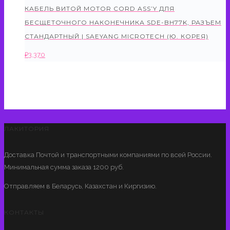
КАБЕЛЬ ВИТОЙ MOTOR CORD ASS’Y ДЛЯ
БЕСЩЕТОЧНОГО НАКОНЕЧНИКА SDE-BH77K, РАЗЪЕМ
СТАНДАРТНЫЙ | SAEYANG MICROTECH (Ю. КОРЕЯ)
₽
3,370
ЛАКИТОРИЯ
Доставка Почтой и транспортными компаниями по всей России.
Минимальная сумма заказа 1200 руб.
Отправляем в Беларусь, Казахстан и Киргизию.
КОНТАКТЫ