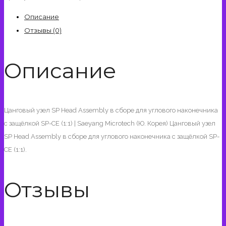
SP
Описание
Head
Отзывы (0)
Assembly
в
Описание
сборе
для
углового
наконечника
Цанговый узел SP Head Assembly в сборе для углового наконечника
с
с защёлкой SP-CE (1:1) | Saeyang Microtech (Ю. Корея) Цанговый узел
защёлкой
SP Head Assembly в сборе для углового наконечника с защёлкой SP-
SP-
CE (1:1).
CE
(1:1)
Отзывы
|
Saeyang
Microtech
(Ю.