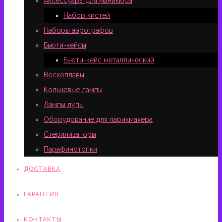
Аксессуары для маникюра
Набор кистей
Наборы аэрографов
Бьюти-кейсы
Бьюти-кейс металлический
Воскоплавы
Кольцевые лампы
Лампы лупы
Оборудование для парикмахера
Стерилизаторы
Парафинотопки
ДОСТАВКА
ГАРАНТИЯ
КОНТАКТЫ