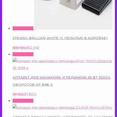
Распродажа!
STRONG BRILLIAN WHITE (С ПЕДАЛЬЮ В КОРОБКЕ)
Первоначальная
Текущая
₽
26,500
₽
22,450
цена
цена:
Распродажа!
составляла
₽22,450.
₽26,500.
АППАРАТ ДЛЯ МАНИКЮРА И ПЕДИКЮРА 65 ВТ 35000
ОБОРОТОВ GF-868-2
Первоначальная
Текущая
₽
4,500
₽
3,800
цена
цена:
Распродажа!
составляла
₽3,800.
₽4,500.