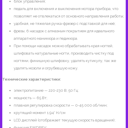
блок управления;
педаль для включения и выключения мотора прибора, что
позволяет не отвлекаться от основного направления работы;
удобная, не тяжелая ручка-фрезер с подставкой для неё;
фрезы, 6 насадок с алмазным покрытием для идеального
аппаратного маникюра и педикюра.
При помощи насадок можно обрабатывать края ногтей,
шлифовать натуральные ногти, производить чистку под
ногтями, финишную шлифовку, удалять кутикулу, так же
удалять мозоли и огрубевшую кожу.
Технические характеристики:
электропитание — 220-230 В, 50 Гц;
мощность — 65 Вт;
плавная регулировка скорости — 0-45 000 об/мин;
крутящий момент 1.94* Н/см
LCD дисплей (отображает текущую скорость вращения);
функция FWDREV;