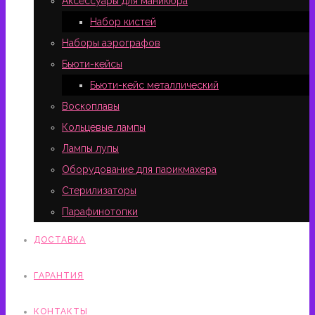
Аксессуары для маникюра
Набор кистей
Наборы аэрографов
Бьюти-кейсы
Бьюти-кейс металлический
Воскоплавы
Кольцевые лампы
Лампы лупы
Оборудование для парикмахера
Стерилизаторы
Парафинотопки
ДОСТАВКА
ГАРАНТИЯ
КОНТАКТЫ