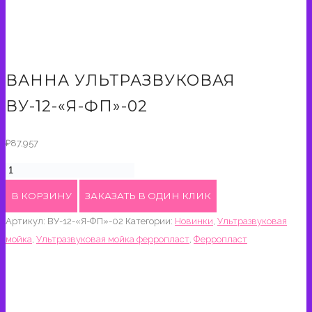
ВАННА УЛЬТРАЗВУКОВАЯ
ВУ-12-«Я-ФП»-02
₽
87,957
Количество
товара
В КОРЗИНУ
ЗАКАЗАТЬ В ОДИН КЛИК
Ванна
Артикул:
ВУ-12-«Я-ФП»-02
Категории:
Новинки
,
Ультразвуковая
ультразвуковая
мойка
,
Ультразвуковая мойка ферропласт
,
Ферропласт
ВУ-12-«Я-
ФП»-02