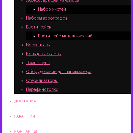
Аксессуары для маникюра
Набор кистей
Наборы аэрографов
Бьюти-кейсы
Бьюти-кейс металлический
Воскоплавы
Кольцевые лампы
Лампы лупы
Оборудование для парикмахера
Стерилизаторы
Парафинотопки
ДОСТАВКА
ГАРАНТИЯ
КОНТАКТЫ