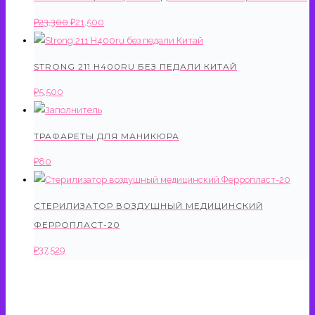
Первоначальная
Текущая
₽
23,300
₽
21,500
цена
цена:
составляла
₽21,500.
STRONG 211 H400RU БЕЗ ПЕДАЛИ КИТАЙ
₽23,300.
₽
5,500
ТРАФАРЕТЫ ДЛЯ МАНИКЮРА
₽
80
СТЕРИЛИЗАТОР ВОЗДУШНЫЙ МЕДИЦИНСКИЙ
ФЕРРОПЛАСТ-20
₽
37,529