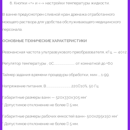
Кнопки «+» и «-» настройки температуры жидкости.
В ванне предусмотрен сливной кран дренажа отработанного
моющего раствора для удобства обслуживающего медицинского
персонала.
ОСНОВНЫЕ ТЕХНИЧЕСКИЕ ХАРАКТЕРИСТИКИ
Резонансная частота ультразвукового преобразователя, кГц, — 40±2.
Регулятор температуры , 0C…………………………. от комнатной до +60
Таймер задания времени процедуры обработки, мин ….1-99.
Напряжение питания, В……………………………….22010%, 50 Гц
Габаритные размеры ванн — 520х330х305 мм*
* Допустимое отклонение не более  5 мм.
Габаритные размеры рабочих емкостей ванн- 500х295х150 мм*
* Допустимое отклонение не более  5 мм.