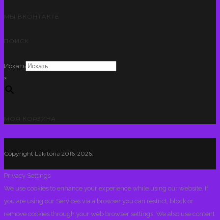
МЫ ВКОНТАКТЕ
ПОИСК
Искать
×
МОЯ КОРЗИНА
Copyright Lakitoria 2016-2026.
Privacy Settings
We use cookies to enhance your experience while using our website. If
you are using our Services via a browser you can restrict, block or
remove cookies through your web browser settings. We also use content