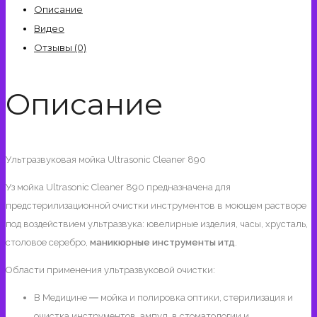
Cleaner
Описание
890
Видео
Отзывы (0)
Описание
Ультразвуковая мойка Ultrasonic Cleaner 890
Уз мойка Ultrasonic Cleaner 890 предназначена для
предстерилизационной очистки инструментов в моющем растворе
под воздействием ультразвука: ювелирные изделия, часы, хрусталь,
столовое серебро,
маникюрные инструменты итд
.
Области применения ультразвуковой очистки:
В Медицине ― мойка и полировка оптики, стерилизация и
очистка инструментов, ампул, в стоматологии и