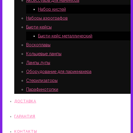
Аксессуары для маникюра
Набор кистей
Наборы аэрографов
Бьюти-кейсы
Бьюти-кейс металлический
Воскоплавы
Кольцевые лампы
Лампы лупы
Оборудование для парикмахера
Стерилизаторы
Парафинотопки
ДОСТАВКА
ГАРАНТИЯ
КОНТАКТЫ