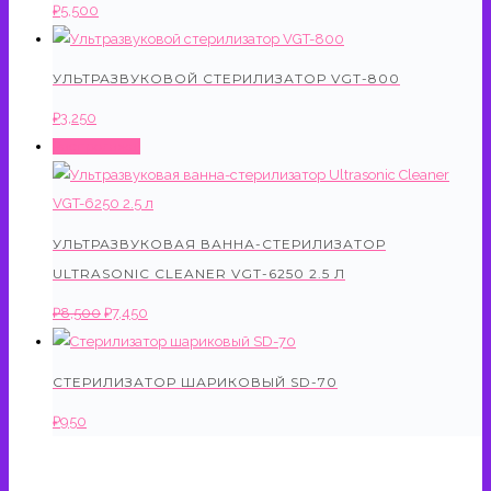
₽
5,500
УЛЬТРАЗВУКОВОЙ СТЕРИЛИЗАТОР VGT-800
₽
3,250
Распродажа!
УЛЬТРАЗВУКОВАЯ ВАННА-СТЕРИЛИЗАТОР
ULTRASONIC CLEANER VGT-6250 2.5 Л
Первоначальная
Текущая
₽
8,500
₽
7,450
цена
цена:
составляла
₽7,450.
СТЕРИЛИЗАТОР ШАРИКОВЫЙ SD-70
₽8,500.
₽
950