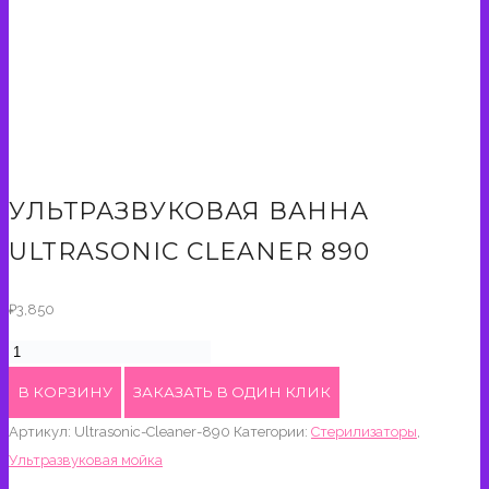
УЛЬТРАЗВУКОВАЯ ВАННА
ULTRASONIC CLEANER 890
₽
3,850
Количество
товара
В КОРЗИНУ
ЗАКАЗАТЬ В ОДИН КЛИК
Ультразвуковая
Артикул:
Ultrasonic-Cleaner-890
Категории:
Стерилизаторы
,
ванна
Ультразвуковая мойка
Ultrasonic