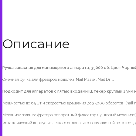
Описание
Ручка запасная для маникюрного аппарата, 35000 об. Цвет Черны
Сменная ручка для фрезеров моделей Nail Master, Nail Drill
Подходит для аппаратов с пятью входами! Штекер круглый 13мм н
Мощностью до 65 Вт и скоростью вращения до 35000 оборотов. (nail ma
Механизм зажима фрезера поворотный фиксатор (цанговый механизм)
металлический корпус из легкого сплава, что позволяет ей остаться