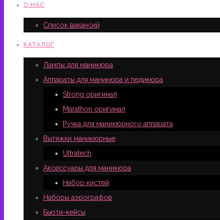
О НАС
Список вакансий
КАТАЛОГ
Лампы для маникюра
Аппараты для маникюра и педикюра
Strong оригинал
Marathon оригинал
Ручка для маникюрного аппарата
Вытяжки маникюрные
Ultratech
Аксессуары для маникюра
Набор кистей
Наборы аэрографов
Бьюти-кейсы