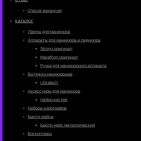
Список вакансий
КАТАЛОГ
Лампы для маникюра
Аппараты для маникюра и педикюра
Strong оригинал
Marathon оригинал
Ручка для маникюрного аппарата
Вытяжки маникюрные
Ultratech
Аксессуары для маникюра
Набор кистей
Наборы аэрографов
Бьюти-кейсы
Бьюти-кейс металлический
Воскоплавы