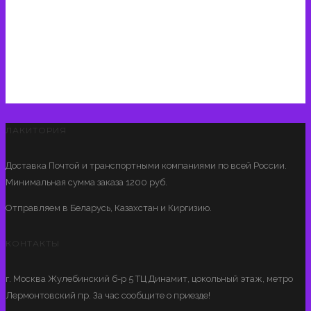
ЛАКИТОРИЯ
Доставка Почтой и транспортными компаниями по всей России.
Минимальная сумма заказа 1200 руб.
Отправляем в Беларусь, Казахстан и Киргизию.
КОНТАКТЫ
г. Москва Жулебинский б-р 5 ТЦ Динамит, цокольный этаж, метро
Лермонтовский пр. За час сообщите о приезде!