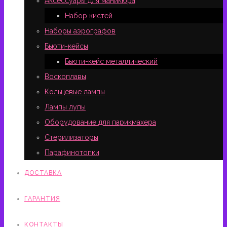
Аксессуары для маникюра
Набор кистей
Наборы аэрографов
Бьюти-кейсы
Бьюти-кейс металлический
Воскоплавы
Кольцевые лампы
Лампы лупы
Оборудование для парикмахера
Стерилизаторы
Парафинотопки
ДОСТАВКА
ГАРАНТИЯ
КОНТАКТЫ