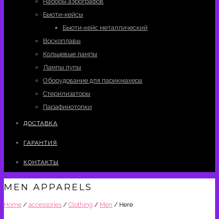
Наборы аэрографов
Бьюти-кейсы
Бьюти-кейс металлический
Воскоплавы
Кольцевые лампы
Лампы лупы
Оборудование для парикмахера
Стерилизаторы
Парафинотопки
ДОСТАВКА
ГАРАНТИЯ
КОНТАКТЫ
MEN APPARELS
Home
/
accessories
/
Clothing
/
Men
/ Here