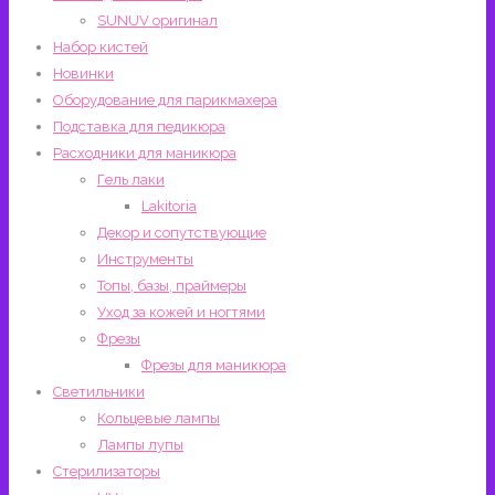
SUNUV оригинал
Набор кистей
Новинки
Оборудование для парикмахера
Подставка для педикюра
Расходники для маникюра
Гель лаки
Lakitoria
Декор и сопутствующие
Инструменты
Топы, базы, праймеры
Уход за кожей и ногтями
Фрезы
Фрезы для маникюра
Светильники
Кольцевые лампы
Лампы лупы
Стерилизаторы