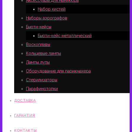
Аксессуары для маникюра
Набор кистей
Наборы аэрографов
Бьюти-кейсы
Бьюти-кейс металлический
Воскоплавы
Кольцевые лампы
Лампы лупы
Оборудование для парикмахера
Стерилизаторы
Парафинотопки
ДОСТАВКА
ГАРАНТИЯ
КОНТАКТЫ