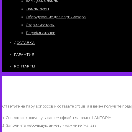
Кольцевые лампы
Лампы лупы
Оборудование для парикмахера
Стерилизаторы
Парафинотопки
ДОСТАВКА
ГАРАНТИЯ
КОНТАКТЫ
Ответьте на пару вопросов и оставьте отзыв, а взамен получите пода
1. Совершите покупку в нашем офлайн магазине LAKITORIA
2. Заполните небольшую анкету - нажмите "Начать"