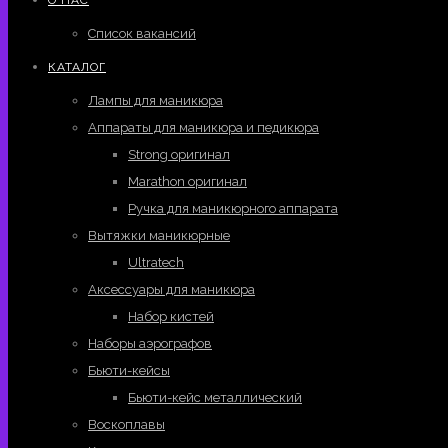
Список вакансий
КАТАЛОГ
Лампы для маникюра
Аппараты для маникюра и педикюра
Strong оригинал
Marathon оригинал
Ручка для маникюрного аппарата
Вытяжки маникюрные
Ultratech
Аксессуары для маникюра
Набор кистей
Наборы аэрографов
Бьюти-кейсы
Бьюти-кейс металлический
Воскоплавы