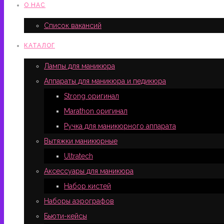
О НАС
Список вакансий
КАТАЛОГ
Лампы для маникюра
Аппараты для маникюра и педикюра
Strong оригинал
Marathon оригинал
Ручка для маникюрного аппарата
Вытяжки маникюрные
Ultratech
Аксессуары для маникюра
Набор кистей
Наборы аэрографов
Бьюти-кейсы