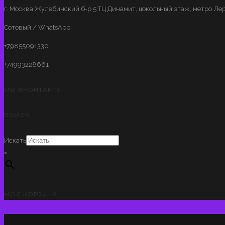
г. Москва Жулебинский б-р 5 ТЦ Динамит, цокольный этаж, метро Лер
Сотовый / WhatsApp
+79855091330
+74993228661
МЫ ВКОНТАКТЕ
ПОИСК
Искать
×
МОЯ КОРЗИНА